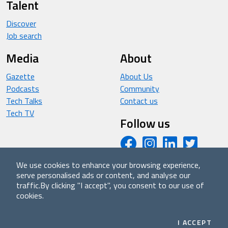
Talent
Discover
Job search
Media
About
Gazette
About Us
Podcasts
Community
Tech Talks
Contact us
Tech TV
Follow us
We use cookies to enhance your browsing experience,
serve personalised ads or content, and analyse our
© 2026 - Improove (made with ❤️ in Milan by Managed
traffic.
By clicking "I accept", you consent to our use of
cookies.
Designs S.r.l.) - Partita IVA 04358780965
Privacy
/
Cookie Policy
/
Terms and Conditions
ALL
I ACCEPT