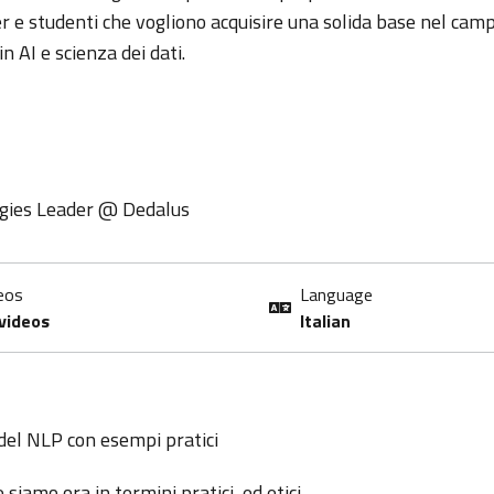
r e studenti che vogliono acquisire una solida base nel cam
 AI e scienza dei dati.
gies Leader @ Dedalus
eos
Language
videos
Italian
del NLP con esempi pratici
 siamo ora in termini pratici, ed etici