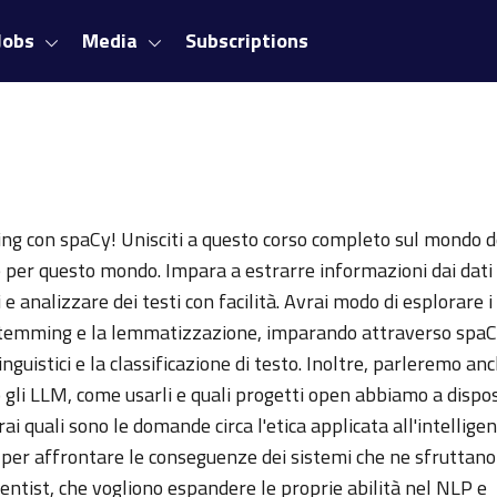
Jobs
Media
Subscriptions
sing con spaCy! Unisciti a questo corso completo sul mondo 
e per questo mondo. Impara a estrarre informazioni dai dati 
 e analizzare dei testi con facilità. Avrai modo di esplorare i 
 stemming e la lemmatizzazione, imparando attraverso spa
inguistici e la classificazione di testo. Inoltre, parleremo an
gli LLM, come usarli e quali progetti open abbiamo a dispo
 quali sono le domande circa l'etica applicata all'intellige
 per affrontare le conseguenze dei sistemi che ne sfruttano
cientist, che vogliono espandere le proprie abilità nel NLP e