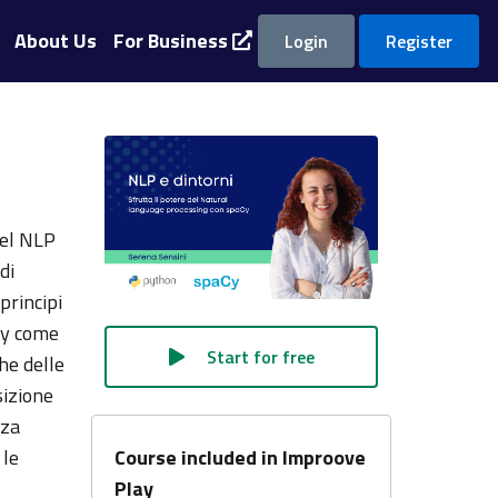
About Us
For Business
Login
Register
del NLP
di
principi
Cy come
Start for free
che delle
sizione
nza
 le
Course included in Improove
Play