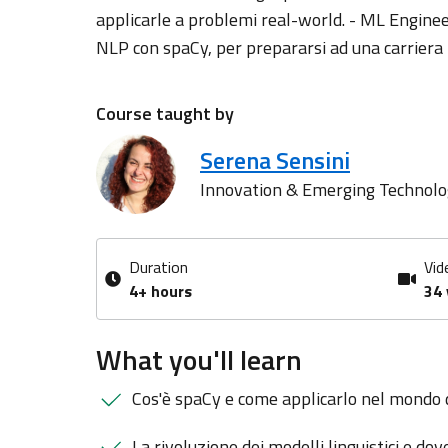
applicarle a problemi real-world. - ML Enginee
NLP con spaCy, per prepararsi ad una carriera in
Course taught by
Serena Sensini
Innovation & Emerging Technolo
Duration
Vid
4+ hours
34 
What you'll learn
Cos'è spaCy e come applicarlo nel mondo 
La rivoluzione dei modelli linguistici e dove