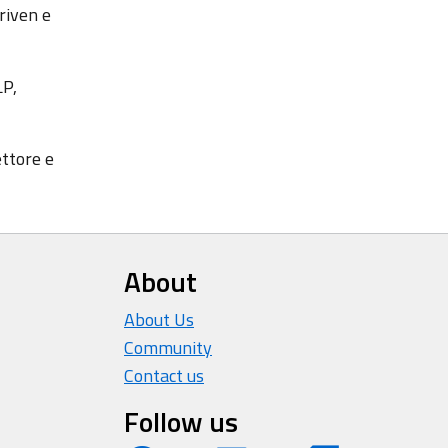
riven e
LP,
ettore e
About
About Us
Community
Contact us
Follow us