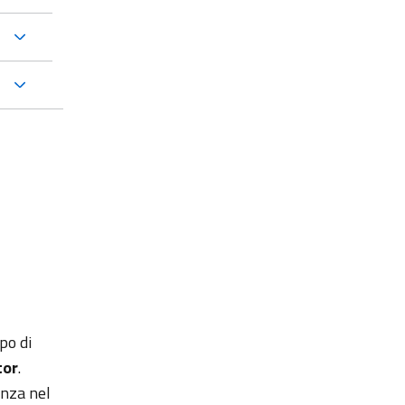
po di
tor
.
enza nel